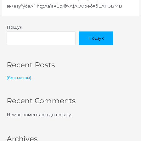
æ<e­syºýõäAí´ñ@­Àa’ä¥Ëø¡®>Á{ÀO0öëô=õÉAFGBMB
Пошук
Пошук
Recent Posts
(без назви)
Recent Comments
Немає коментарів до показу.
Archives